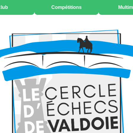
lub
Compétitions
Multim