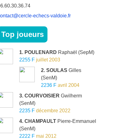
6.60.30.36.74
ontact@cercle-echecs-valdoie.fr
Top joueurs
1. POULENARD
Raphaël
(SepM)
2255 F
juillet 2003
2. SOULAS
Gilles
(SenM)
2236 F
avril 2004
3. COURVOISIER
Gwilherm
(SenM)
2235 F
décembre 2022
4. CHAMPAULT
Pierre-Emmanuel
(SenM)
2222 F
mai 2012