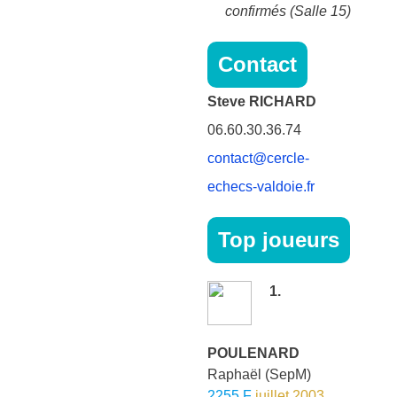
confirmés (Salle 15)
Contact
Steve RICHARD
06.60.30.36.74
contact@cercle-
echecs-valdoie.fr
Top joueurs
1.
POULENARD
Raphaël
(SepM)
2255 F
juillet 2003