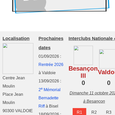
Localisation
Prochaines
Interclubs Nationale 
dates
01/09/2026 :
Rentrée 2026
Besançon
Valdo
à Valdoie
III
Centre Jean
13/09/2026 :
0
0
Moulin
e
2
Mémorial
Dimanche 11 octobre 20
Place Jean
Bernadette
à Besançon
Moulin
Riff
à Bisel
90300 VALDOIE
R1
R2
R3
18/09/2026 :