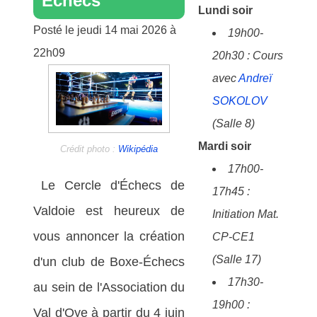
Échecs
Lundi soir
Posté le jeudi 14 mai 2026 à
19h00-
22h09
20h30 : Cours
avec
Andreï
SOKOLOV
(Salle 8)
Mardi soir
Crédit photo :
Wikipédia
17h00-
Le Cercle d'Échecs de
17h45 :
Valdoie est heureux de
Initiation Mat.
vous annoncer la création
CP-CE1
(Salle 17)
d'un club de Boxe-Échecs
17h30-
au sein de l'Association du
19h00 :
Val d'Oye à partir du 4 juin