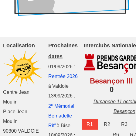
Localisation
Prochaines
Interclubs Nationale
dates
01/09/2026 :
Rentrée 2026
Besançon III
à Valdoie
0
Centre Jean
13/09/2026 :
Dimanche 11 octob
Moulin
e
2
Mémorial
Besançon
Place Jean
Bernadette
Moulin
R1
R2
R3
Riff
à Bisel
90300 VALDOIE
R6
R
18/09/2026 :