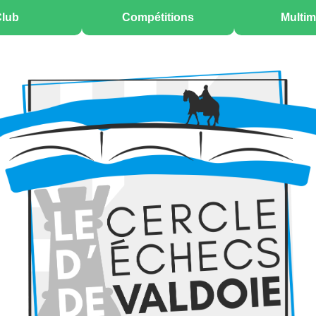
lub
Compétitions
Multim