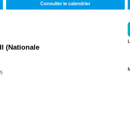
Consulter le calendrier
L
II (Nationale
M
15