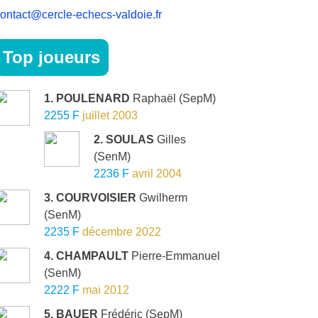
ontact@cercle-echecs-valdoie.fr
Top joueurs
1. POULENARD
Raphaël
(SepM)
2255 F
juillet 2003
2. SOULAS
Gilles
(SenM)
2236 F
avril 2004
3. COURVOISIER
Gwilherm
(SenM)
2235 F
décembre 2022
4. CHAMPAULT
Pierre-Emmanuel
(SenM)
2222 F
mai 2012
5. BAUER
Frédéric
(SepM)