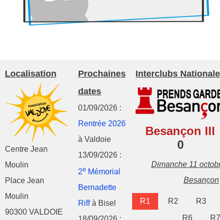
Localisation
Prochaines
Interclubs Nationale
dates
01/09/2026 :
Rentrée 2026
Besançon III
à Valdoie
0
Centre Jean
13/09/2026 :
Dimanche 11 octob
Moulin
e
2
Mémorial
Besançon
Place Jean
Bernadette
Moulin
R1
R2
R3
Riff
à Bisel
90300 VALDOIE
R6
R
18/09/2026 :