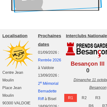
Localisation
Prochaines
Interclubs Nationale
dates
01/09/2026 :
Rentrée 2026
Besançon III
à Valdoie
0
Centre Jean
13/09/2026 :
Dimanche 11 octob
Moulin
e
2
Mémorial
Besançon
Place Jean
Bernadette
Moulin
R1
R2
R3
Riff
à Bisel
90300 VALDOIE
R6
R
18/09/2026 :