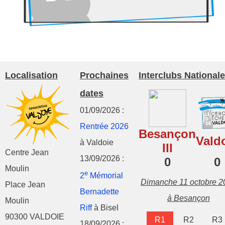
Localisation
Prochaines
Interclubs Nationale
dates
01/09/2026 :
Rentrée 2026
Besançon
Vald
à Valdoie
III
Centre Jean
13/09/2026 :
0
0
Moulin
e
2
Mémorial
Dimanche 11 octobre 2
Place Jean
Bernadette
à Besançon
Moulin
Riff
à Bisel
90300 VALDOIE
R1
R2
R3
18/09/2026 :