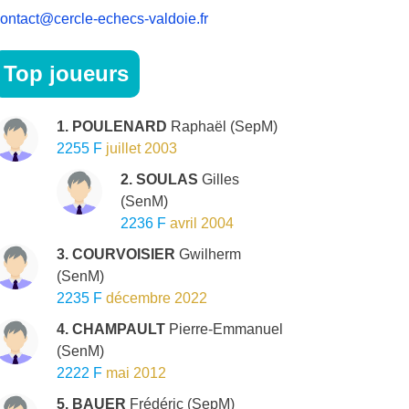
ontact@cercle-echecs-valdoie.fr
Top joueurs
1. POULENARD
Raphaël
(SepM)
2255 F
juillet 2003
2. SOULAS
Gilles
(SenM)
2236 F
avril 2004
3. COURVOISIER
Gwilherm
(SenM)
2235 F
décembre 2022
4. CHAMPAULT
Pierre-Emmanuel
(SenM)
2222 F
mai 2012
5. BAUER
Frédéric
(SepM)