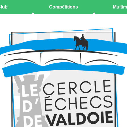
lub
Compétitions
Multim