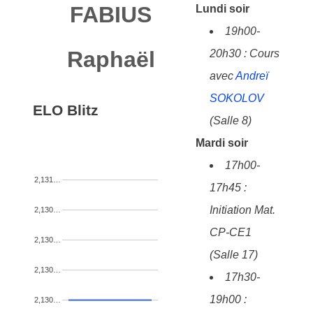
FABIUS
Lundi soir
19h00-
Raphaël
20h30 : Cours
avec
Andreï
SOKOLOV
ELO Blitz
(Salle 8)
Mardi soir
17h00-
2,131…
17h45 :
Initiation Mat.
2,130…
CP-CE1
2,130…
(Salle 17)
2,130…
17h30-
19h00 :
2,130…