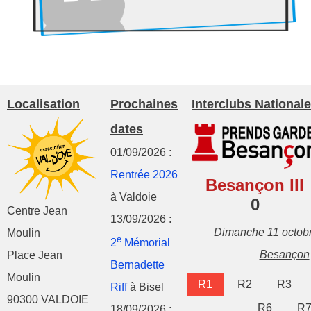
Localisation
Prochaines
Interclubs Nationale
dates
01/09/2026 :
Rentrée 2026
Besançon III
à Valdoie
0
Centre Jean
13/09/2026 :
Dimanche 11 octob
Moulin
e
2
Mémorial
Besançon
Place Jean
Bernadette
Moulin
R1
R2
R3
Riff
à Bisel
90300 VALDOIE
R6
R
18/09/2026 :