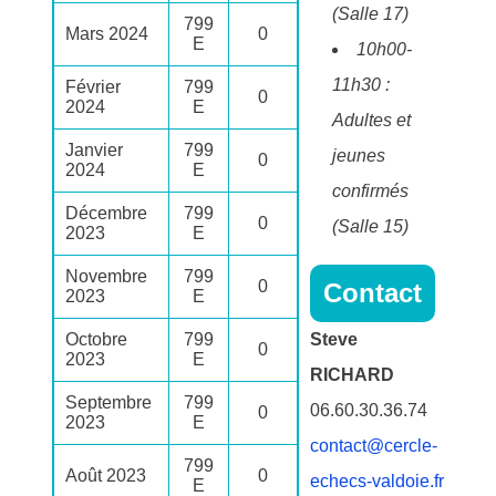
(Salle 17)
799
Mars 2024
0
E
10h00-
11h30 :
Février
799
0
2024
E
Adultes et
Janvier
799
jeunes
0
2024
E
confirmés
Décembre
799
0
(Salle 15)
2023
E
Novembre
799
0
Contact
2023
E
Octobre
799
Steve
0
2023
E
RICHARD
Septembre
799
06.60.30.36.74
0
2023
E
contact@cercle-
799
Août 2023
0
echecs-valdoie.fr
E