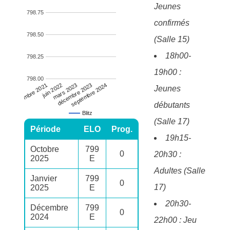
Jeunes
798.75
confirmés
798.50
(Salle 15)
18h00-
798.25
19h00 :
798.00
mars 2023
décembre 2023
septembre 2024
septembre 2021
juin 2022
Jeunes
débutants
Blitz
(Salle 17)
Période
ELO
Prog.
19h15-
Octobre
799
0
20h30 :
2025
E
Adultes (Salle
Janvier
799
0
17)
2025
E
20h30-
Décembre
799
0
2024
E
22h00 : Jeu