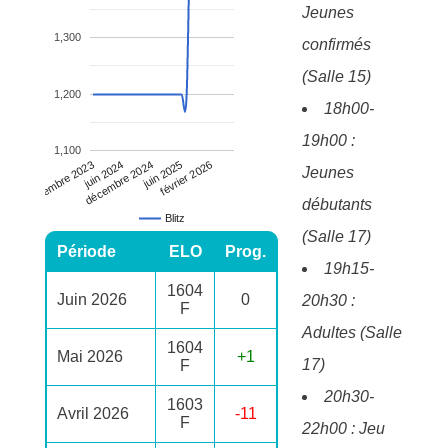
Jeunes
1,300
confirmés
(Salle 15)
1,200
18h00-
19h00 :
1,100
décembre 2024
février 2026
juin 2024
juin 2025
décembre 2023
Jeunes
débutants
Blitz
(Salle 17)
Période
ELO
Prog.
19h15-
1604
Juin 2026
0
20h30 :
F
Adultes (Salle
1604
Mai 2026
+1
17)
F
20h30-
1603
Avril 2026
-11
F
22h00 : Jeu