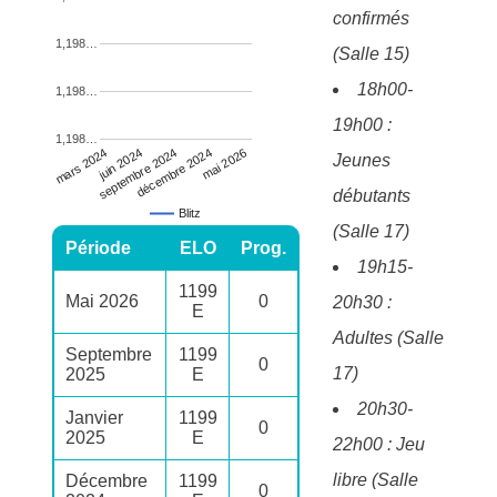
confirmés
1,198…
(Salle 15)
18h00-
1,198…
19h00 :
1,198…
septembre 2024
mai 2026
juin 2024
décembre 2024
mars 2024
Jeunes
débutants
Blitz
(Salle 17)
Période
ELO
Prog.
19h15-
1199
Mai 2026
0
20h30 :
E
Adultes (Salle
Septembre
1199
0
17)
2025
E
20h30-
Janvier
1199
0
2025
E
22h00 : Jeu
libre (Salle
Décembre
1199
0