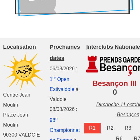
Localisation
Prochaines
Interclubs Nationale
dates
06/08/2026 :
er
1
Open
Besançon III
Estivaldoie
à
0
Centre Jean
Valdoie
Dimanche 11 octob
Moulin
08/08/2026 :
Besançon
Place Jean
e
98
Moulin
R1
R2
R3
Championnat
90300 VALDOIE
R6
R