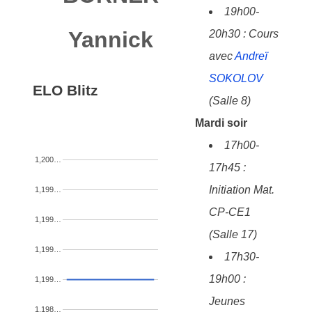
19h00-
Yannick
20h30 : Cours
avec
Andreï
SOKOLOV
ELO Blitz
(Salle 8)
Mardi soir
17h00-
1,200…
17h45 :
Initiation Mat.
1,199…
CP-CE1
1,199…
(Salle 17)
1,199…
17h30-
19h00 :
1,199…
Jeunes
1,198…