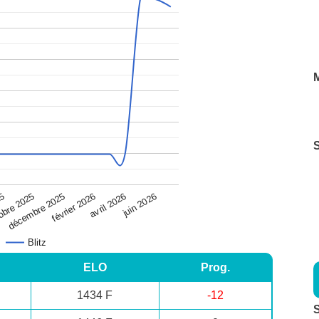
M
25
juin 2026
obre 2025
décembre 2025
février 2026
avril 2026
Blitz
ELO
Prog.
1434 F
-12