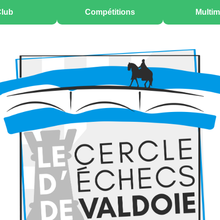
lub
Compétitions
Multim