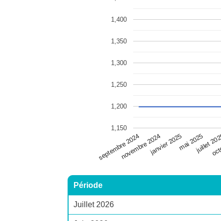
1,400
1,350
1,300
1,250
1,200
1,150
juillet 20
septembre 2024
oct
novembre 2024
janvier 2025
mai 2025
Période
Juillet 2026