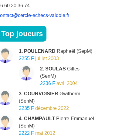
6.60.30.36.74
ontact@cercle-echecs-valdoie.fr
Top joueurs
1. POULENARD
Raphaël
(SepM)
2255 F
juillet 2003
2. SOULAS
Gilles
(SenM)
2236 F
avril 2004
3. COURVOISIER
Gwilherm
(SenM)
2235 F
décembre 2022
4. CHAMPAULT
Pierre-Emmanuel
(SenM)
2222 F
mai 2012