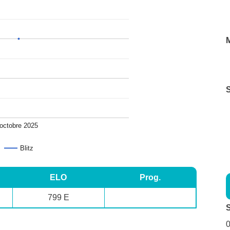
M
octobre 2025
Blitz
ELO
Prog.
799 E
0