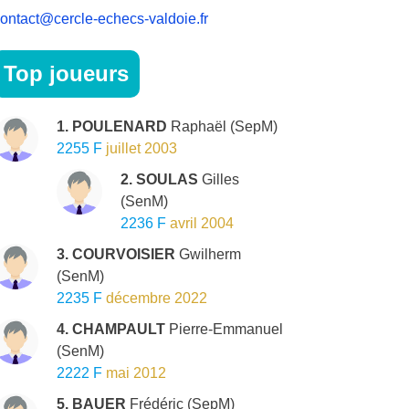
ontact@cercle-echecs-valdoie.fr
Top joueurs
1. POULENARD
Raphaël
(SepM)
2255 F
juillet 2003
2. SOULAS
Gilles
(SenM)
2236 F
avril 2004
3. COURVOISIER
Gwilherm
(SenM)
2235 F
décembre 2022
4. CHAMPAULT
Pierre-Emmanuel
(SenM)
2222 F
mai 2012
5. BAUER
Frédéric
(SepM)