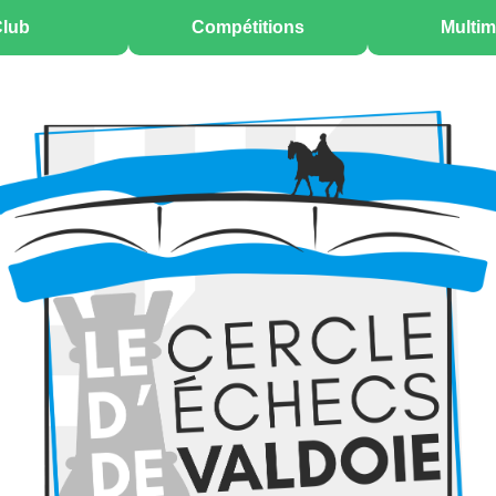
lub
Compétitions
Multim