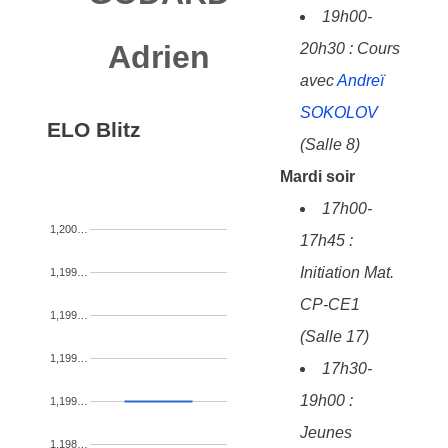
19h00-
Adrien
20h30 : Cours
avec
Andreï
SOKOLOV
ELO Blitz
(Salle 8)
Mardi soir
17h00-
1,200…
17h45 :
Initiation Mat.
1,199…
CP-CE1
1,199…
(Salle 17)
1,199…
17h30-
19h00 :
1,199…
Jeunes
1,198…