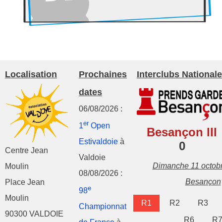
Localisation
Prochaines
Interclubs Nationale
dates
06/08/2026 :
er
1
Open
Besançon III
Estivaldoie
à
0
Centre Jean
Valdoie
Dimanche 11 octob
Moulin
08/08/2026 :
Besançon
Place Jean
e
98
Moulin
R1
R2
R3
Championnat
90300 VALDOIE
R6
R