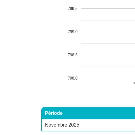
799.5
799.0
798.5
798.0
n
Période
Novembre 2025