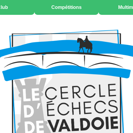
lub
Compétitions
Multim