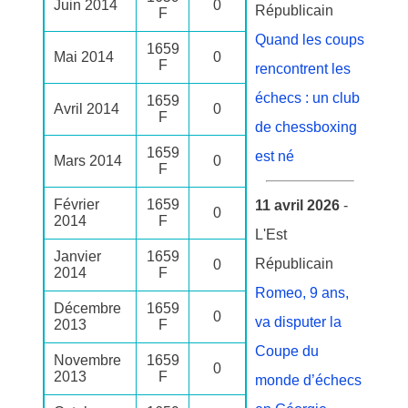
Juin 2014
0
Républicain
F
Quand les coups
1659
Mai 2014
0
F
rencontrent les
échecs : un club
1659
Avril 2014
0
F
de chessboxing
1659
est né
Mars 2014
0
F
Février
1659
11 avril 2026
-
0
2014
F
L'Est
Janvier
1659
Républicain
0
2014
F
Romeo, 9 ans,
Décembre
1659
0
va disputer la
2013
F
Coupe du
Novembre
1659
0
2013
F
monde d’échecs