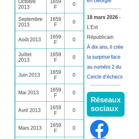
en Géorgie
Octobre
1659
0
2013
F
18 mars 2026
-
Septembre
1659
0
2013
F
L'Est
1659
Républicain
Août 2013
0
F
À dix ans, il crée
Juillet
1659
la surprise face
0
2013
F
au numéro 2 du
1659
Juin 2013
0
Cercle d’échecs
F
1659
Mai 2013
0
F
Réseaux
sociaux
1659
Avril 2013
0
F
1659
Mars 2013
0
F