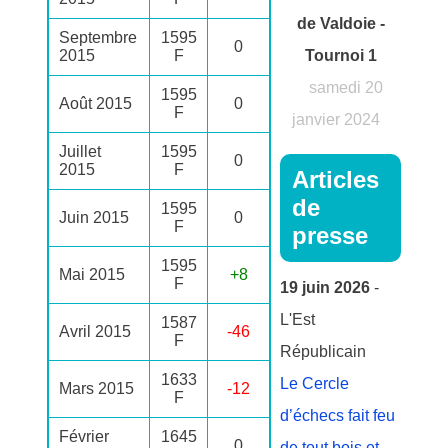
de Valdoie -
Septembre
1595
0
2015
F
Tournoi 1
samedi 20
1595
Août 2015
0
F
janvier 2024
Juillet
1595
0
2015
F
Articles
de
1595
Juin 2015
0
F
presse
1595
Mai 2015
+8
F
19 juin 2026
-
L'Est
1587
Avril 2015
-46
F
Républicain
1633
Le Cercle
Mars 2015
-12
F
d’échecs fait feu
Février
1645
0
de tout bois et