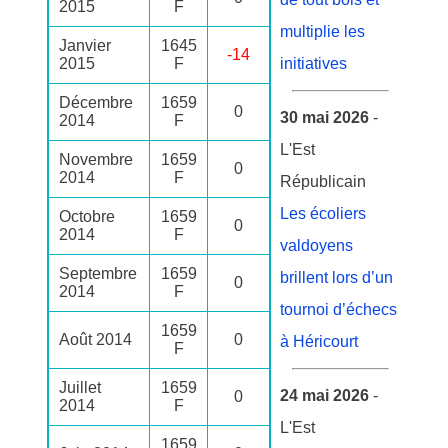
2015
F
multiplie les
Janvier
1645
-14
2015
F
initiatives
Décembre
1659
0
30 mai 2026
-
2014
F
L'Est
Novembre
1659
0
2014
F
Républicain
Les écoliers
Octobre
1659
0
2014
F
valdoyens
Septembre
1659
brillent lors d’un
0
2014
F
tournoi d’échecs
1659
Août 2014
0
à Héricourt
F
Juillet
1659
24 mai 2026
-
0
2014
F
L'Est
1659