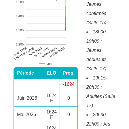
1,500
Jeunes
confirmés
1,400
(Salle 15)
1,300
18h00-
19h00 :
1,200
février 2015
janvier 1988
février 2026
mars 2013
janvier 2024
septembre 2009
Jeunes
débutants
Lent
(Salle 17)
Période
ELO
Prog.
19h15-
-1624
20h30 :
1624
Adultes (Salle
Juin 2026
0
F
17)
1624
Mai 2026
0
20h30-
F
22h00 : Jeu
1624