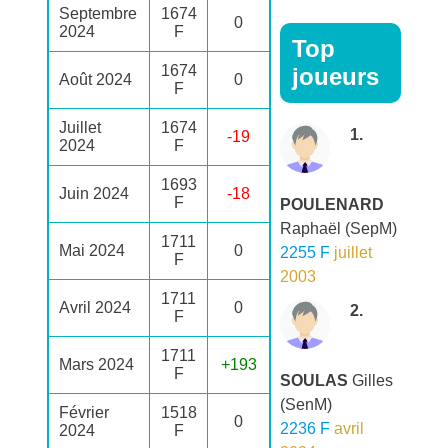
Septembre
1674
0
2024
F
Top
1674
joueurs
Août 2024
0
F
Juillet
1674
1.
-19
2024
F
1693
Juin 2024
-18
F
POULENARD
Raphaël
(SepM)
1711
Mai 2024
0
2255 F
juillet
F
2003
1711
Avril 2024
0
2.
F
1711
Mars 2024
+193
F
SOULAS
Gilles
(SenM)
Février
1518
0
2236 F
avril
2024
F