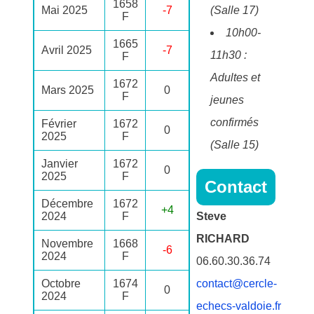
1658
Mai 2025
-7
(Salle 17)
F
10h00-
1665
Avril 2025
-7
11h30 :
F
Adultes et
1672
Mars 2025
0
F
jeunes
confirmés
Février
1672
0
2025
F
(Salle 15)
Janvier
1672
0
2025
F
Contact
Décembre
1672
+4
2024
F
Steve
RICHARD
Novembre
1668
-6
2024
F
06.60.30.36.74
Octobre
1674
contact@cercle-
0
2024
F
echecs-valdoie.fr