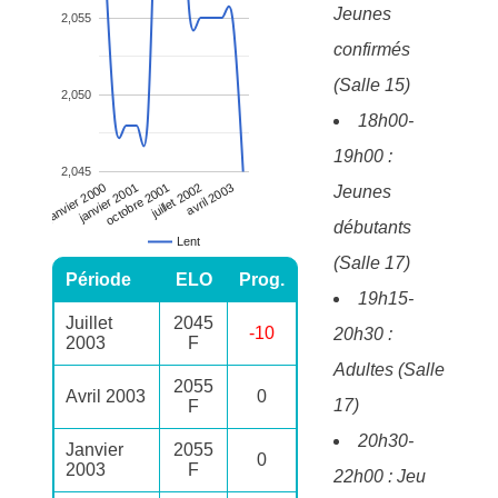
Jeunes
2,055
confirmés
(Salle 15)
2,050
18h00-
19h00 :
2,045
janvier 2001
avril 2003
janvier 2000
juillet 2002
octobre 2001
Jeunes
débutants
Lent
(Salle 17)
Période
ELO
Prog.
19h15-
Juillet
2045
-10
20h30 :
2003
F
Adultes (Salle
2055
Avril 2003
0
17)
F
20h30-
Janvier
2055
0
2003
F
22h00 : Jeu