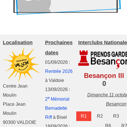
Localisation
Prochaines
Interclubs Nationale
dates
01/09/2026 :
Rentrée 2026
Besançon III
à Valdoie
0
Centre Jean
13/09/2026 :
Dimanche 11 octob
Moulin
e
2
Mémorial
Besançon
Place Jean
Bernadette
Moulin
R1
R2
R3
Riff
à Bisel
90300 VALDOIE
R6
R
18/09/2026 :