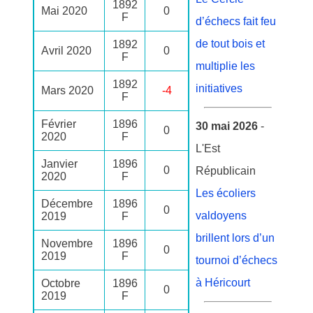
1892
Mai 2020
0
F
d’échecs fait feu
de tout bois et
1892
Avril 2020
0
F
multiplie les
1892
initiatives
Mars 2020
-4
F
Février
1896
30 mai 2026
-
0
2020
F
L'Est
Janvier
1896
0
Républicain
2020
F
Les écoliers
Décembre
1896
0
valdoyens
2019
F
brillent lors d’un
Novembre
1896
0
2019
F
tournoi d’échecs
à Héricourt
Octobre
1896
0
2019
F