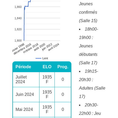
Jeunes
1,860
confirmés
1,840
(Salle 15)
18h00-
1,820
19h00 :
1,800
avril 2024
janvier 1988
décembre 2016
octobre 2018
août 2020
juin 2022
Jeunes
débutants
Lent
(Salle 17)
Période
ELO
Prog.
19h15-
Juillet
1935
0
20h30 :
2024
F
Adultes (Salle
1935
Juin 2024
0
17)
F
20h30-
1935
Mai 2024
0
F
22h00 : Jeu