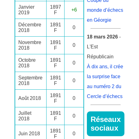
Coupe du
Janvier
1897
+6
monde d’échecs
2019
F
en Géorgie
Décembre
1891
0
2018
F
18 mars 2026
-
Novembre
1891
0
L'Est
2018
F
Républicain
Octobre
1891
0
2018
F
À dix ans, il crée
la surprise face
Septembre
1891
0
2018
F
au numéro 2 du
1891
Cercle d’échecs
Août 2018
0
F
Juillet
1891
0
Réseaux
2018
F
sociaux
1891
Juin 2018
0
F