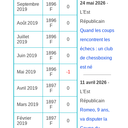
24 mai 2026
-
Septembre
1896
0
2019
F
L'Est
1896
Républicain
Août 2019
0
F
Quand les coups
Juillet
1896
0
rencontrent les
2019
F
échecs : un club
1896
Juin 2019
0
de chessboxing
F
est né
1896
Mai 2019
-1
F
11 avril 2026
-
1897
Avril 2019
0
F
L'Est
Républicain
1897
Mars 2019
0
F
Romeo, 9 ans,
Février
1897
va disputer la
0
2019
F