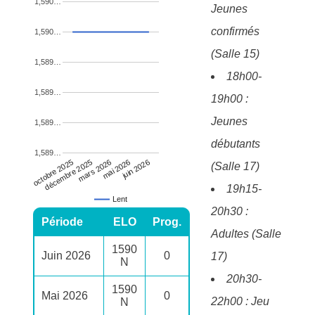
1,590…
Jeunes
confirmés
1,590…
(Salle 15)
1,589…
18h00-
1,589…
19h00 :
Jeunes
1,589…
débutants
1,589…
mars 2026
décembre 2025
octobre 2025
juin 2026
mai 2026
(Salle 17)
19h15-
Lent
20h30 :
Période
ELO
Prog.
Adultes (Salle
1590
Juin 2026
0
17)
N
20h30-
1590
Mai 2026
0
22h00 : Jeu
N