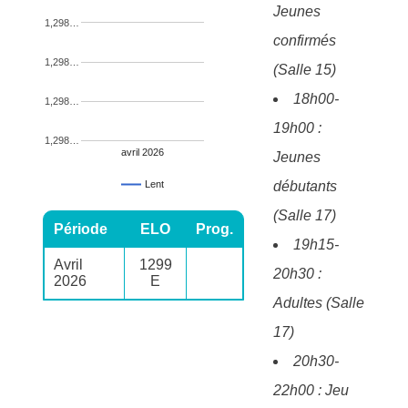
Jeunes
1,298…
confirmés
1,298…
(Salle 15)
18h00-
1,298…
19h00 :
1,298…
avril 2026
Jeunes
débutants
Lent
(Salle 17)
Période
ELO
Prog.
19h15-
Avril
1299
20h30 :
2026
E
Adultes (Salle
17)
20h30-
22h00 : Jeu