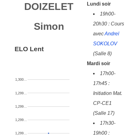
DOIZELET
Lundi soir
19h00-
Simon
20h30 : Cours
avec
Andreï
SOKOLOV
ELO Lent
(Salle 8)
Mardi soir
17h00-
1,300…
17h45 :
Initiation Mat.
1,299…
CP-CE1
1,299…
(Salle 17)
1,299…
17h30-
19h00 :
1,299…