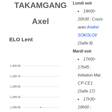
TAKAMGANG
Lundi soir
19h00-
Axel
20h30 : Cours
avec
Andreï
SOKOLOV
ELO Lent
(Salle 8)
Mardi soir
17h00-
1,300.00
17h45 :
Initiation Mat.
1,299.75
CP-CE1
1,299.50
(Salle 17)
1,299.25
17h30-
19h00 :
1,299.00