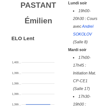
PASTANT
Lundi soir
19h00-
Émilien
20h30 : Cours
avec
Andreï
SOKOLOV
ELO Lent
(Salle 8)
Mardi soir
17h00-
1,400…
17h45 :
Initiation Mat.
1,399…
CP-CE1
1,399…
(Salle 17)
1,399…
17h30-
19h00 :
1,399…