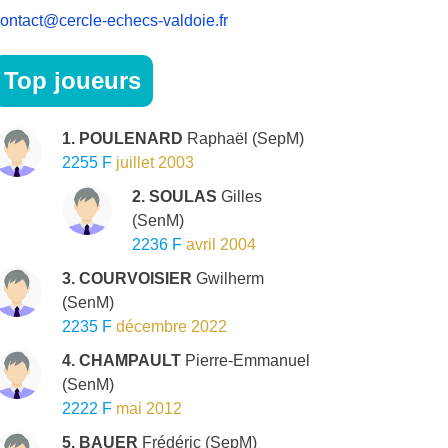
ontact@cercle-echecs-valdoie.fr
Top joueurs
1. POULENARD
Raphaël
(SepM)
2255 F
juillet 2003
2. SOULAS
Gilles
(SenM)
2236 F
avril 2004
3. COURVOISIER
Gwilherm
(SenM)
2235 F
décembre 2022
4. CHAMPAULT
Pierre-Emmanuel
(SenM)
2222 F
mai 2012
5. BAUER
Frédéric
(SepM)