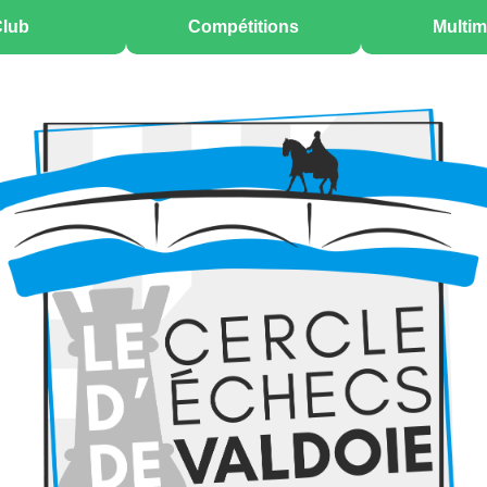
lub
Compétitions
Multim