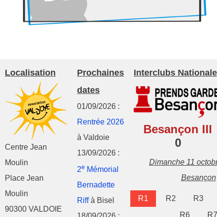
Localisation
Prochaines
Interclubs Nationale
dates
01/09/2026 :
Rentrée 2026
Besançon III
à Valdoie
0
Centre Jean
13/09/2026 :
Dimanche 11 octob
Moulin
e
2
Mémorial
Besançon
Place Jean
Bernadette
Moulin
R1
R2
R3
Riff
à Bisel
90300 VALDOIE
R6
R
18/09/2026 :