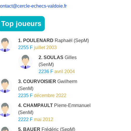
ontact@cercle-echecs-valdoie.fr
Top joueurs
1. POULENARD
Raphaël
(SepM)
2255 F
juillet 2003
2. SOULAS
Gilles
(SenM)
2236 F
avril 2004
3. COURVOISIER
Gwilherm
(SenM)
2235 F
décembre 2022
4. CHAMPAULT
Pierre-Emmanuel
(SenM)
2222 F
mai 2012
5. BAUER
Frédéric
(SepM)