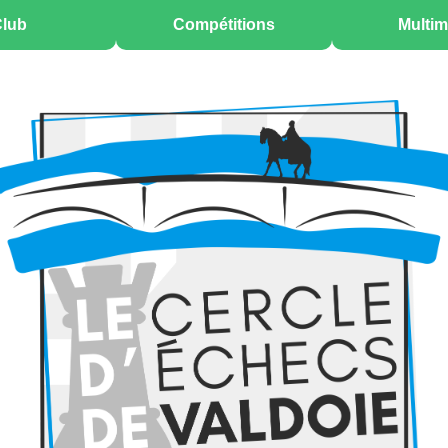
lub
Compétitions
Multim