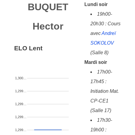
BUQUET
Lundi soir
19h00-
Hector
20h30 : Cours
avec
Andreï
SOKOLOV
ELO Lent
(Salle 8)
Mardi soir
17h00-
1,300…
17h45 :
Initiation Mat.
1,299…
CP-CE1
1,299…
(Salle 17)
1,299…
17h30-
19h00 :
1,299…