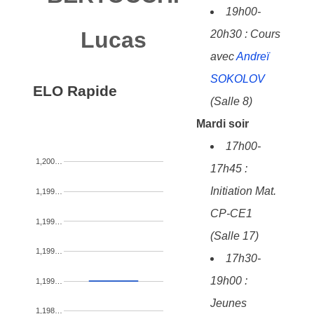
19h00-
Lucas
20h30 : Cours
avec
Andreï
SOKOLOV
ELO Rapide
(Salle 8)
Mardi soir
17h00-
1,200…
17h45 :
Initiation Mat.
1,199…
CP-CE1
1,199…
(Salle 17)
1,199…
17h30-
19h00 :
1,199…
Jeunes
1,198…