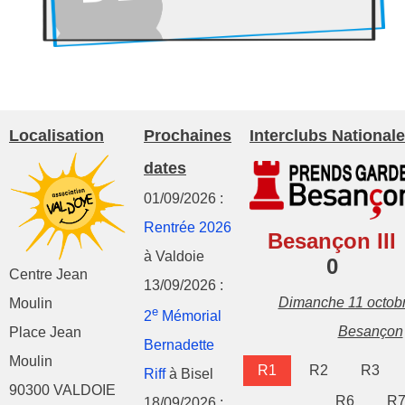
Localisation
Prochaines
Interclubs Nationale
dates
01/09/2026 :
Rentrée 2026
Besançon III
à Valdoie
0
Centre Jean
13/09/2026 :
Dimanche 11 octob
Moulin
e
2
Mémorial
Besançon
Place Jean
Bernadette
Moulin
R1
R2
R3
Riff
à Bisel
90300 VALDOIE
R6
R
18/09/2026 :